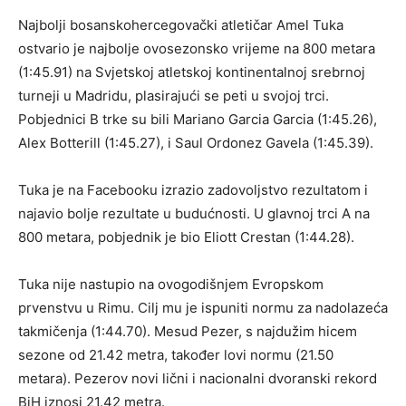
Najbolji bosanskohercegovački atletičar Amel Tuka
ostvario je najbolje ovosezonsko vrijeme na 800 metara
(1:45.91) na Svjetskoj atletskoj kontinentalnoj srebrnoj
turneji u Madridu, plasirajući se peti u svojoj trci.
Pobjednici B trke su bili Mariano Garcia Garcia (1:45.26),
Alex Botterill (1:45.27), i Saul Ordonez Gavela (1:45.39).
Tuka je na Facebooku izrazio zadovoljstvo rezultatom i
najavio bolje rezultate u budućnosti. U glavnoj trci A na
800 metara, pobjednik je bio Eliott Crestan (1:44.28).
Tuka nije nastupio na ovogodišnjem Evropskom
prvenstvu u Rimu. Cilj mu je ispuniti normu za nadolazeća
takmičenja (1:44.70). Mesud Pezer, s najdužim hicem
sezone od 21.42 metra, također lovi normu (21.50
metara). Pezerov novi lični i nacionalni dvoranski rekord
BiH iznosi 21.42 metra.