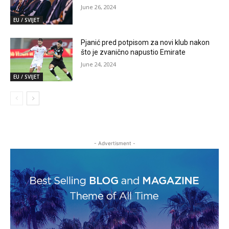
June 26, 2024
EU / SVIJET
Pjanić pred potpisom za novi klub nakon
što je zvanično napustio Emirate
June 24, 2024
EU / SVIJET
- Advertisment -