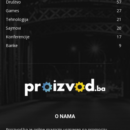
Društvo
57
Games
27
Tehnologija
21
Sajmovi
20
Konferencije
17
Banke
9
O NAMA
Proizvod.ba je online magazin usmjeren na promociju