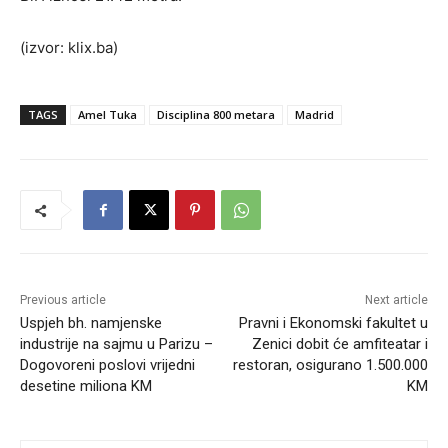
(izvor: klix.ba)
TAGS
Amel Tuka
Disciplina 800 metara
Madrid
Previous article
Next article
Uspjeh bh. namjenske
Pravni i Ekonomski fakultet u
industrije na sajmu u Parizu –
Zenici dobit će amfiteatar i
Dogovoreni poslovi vrijedni
restoran, osigurano 1.500.000
desetine miliona KM
KM