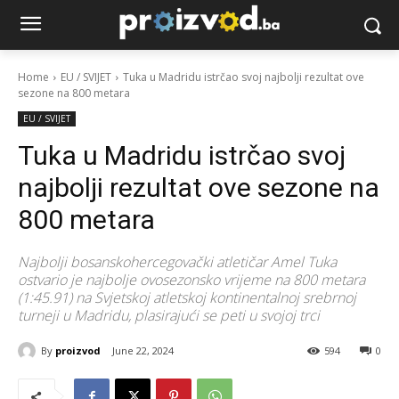
Home
EU / SVIJET
Tuka u Madridu istrčao svoj najbolji rezultat ove
sezone na 800 metara
EU / SVIJET
Tuka u Madridu istrčao svoj
najbolji rezultat ove sezone na
800 metara
Najbolji bosanskohercegovački atletičar Amel Tuka
ostvario je najbolje ovosezonsko vrijeme na 800 metara
(1:45.91) na Svjetskoj atletskoj kontinentalnoj srebrnoj
turneji u Madridu, plasirajući se peti u svojoj trci
By
proizvod
June 22, 2024
594
0