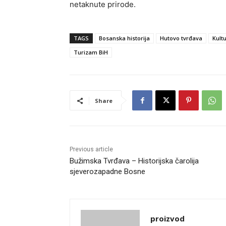
netaknute prirode.
TAGS
Bosanska historija
Hutovo tvrđava
Kult
Turizam BiH
Share
Previous article
Bužimska Tvrđava – Historijska čarolija
sjeverozapadne Bosne
proizvod