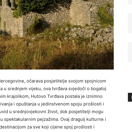
ercegovine, očarava posjetitelje svojom spojnicom
na u srednjem vijeku, ova tvrđava svjedoči o bogatoj
dnim krajolikom, Hutovo Tvrđava postala je iznimno
živanja i opuštanja u jedinstvenom spoju prošlosti i
vid u srednjovjekovni život, dok posjetitelji mogu
ti u spektakularnim pejzažima. Ovaj dragulj kulturne i
stinacijom za sve koji cijene spoj prošlosti i