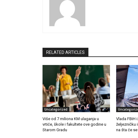
RELATED ARTICLES
Uncategorized
Uncategoriz
Više od 7 miliona KM ulaganja u
Vlada FBiH i
vrtiće, škole i fakultete ove godine u
željezničku 
Starom Gradu
na šta će se