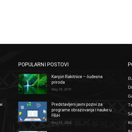
POPULARNI POSTOVI
P
Kanjon Rakitnice – čudesna
EU
priroda
D
May 29, 2019
G
Te
ии
Predstavljeni javni pozivi za
programe obrazovanja i nauke u
S
FBiH
Ko
May 21, 2024
B