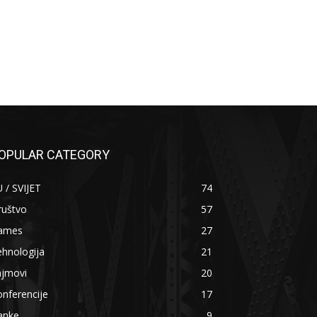
OPULAR CATEGORY
 / SVIJET
74
ruštvo
57
ames
27
hnologija
21
ajmovi
20
nferencije
17
anke
9