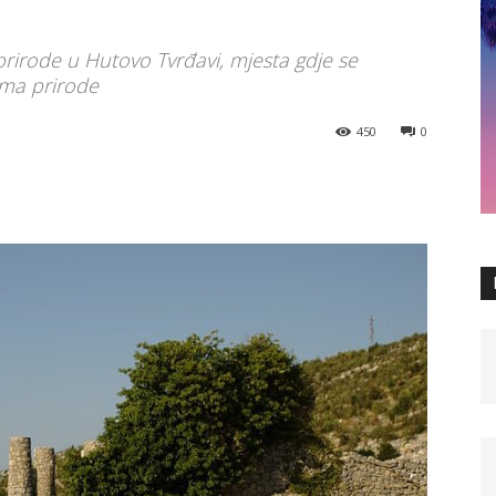
 prirode u Hutovo Tvrđavi, mjesta gdje se
ama prirode
450
0