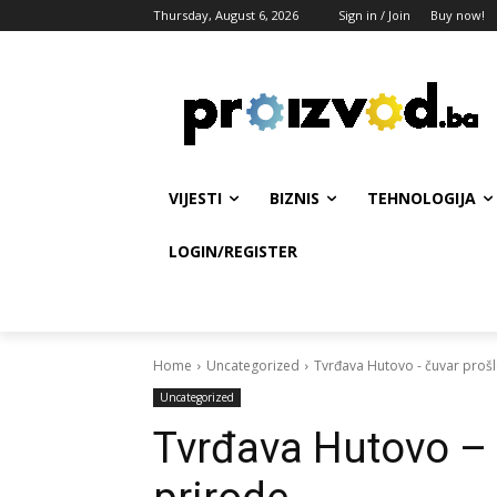
Thursday, August 6, 2026
Sign in / Join
Buy now!
VIJESTI
BIZNIS
TEHNOLOGIJA
LOGIN/REGISTER
Home
Uncategorized
Tvrđava Hutovo - čuvar prošlo
Uncategorized
Tvrđava Hutovo – č