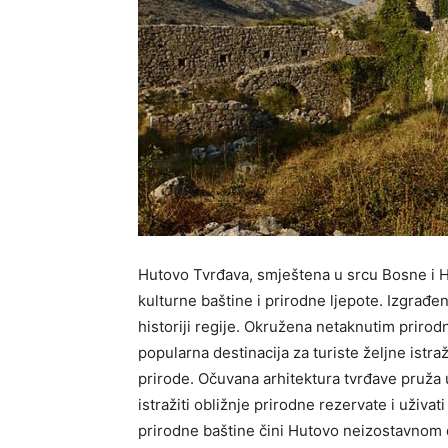
Hutovo Tvrđava, smještena u srcu Bosne i H
kulturne baštine i prirodne ljepote. Izgrađe
historiji regije. Okružena netaknutim priro
popularna destinacija za turiste željne istra
prirode. Očuvana arhitektura tvrđave pruža u
istražiti obližnje prirodne rezervate i uživa
prirodne baštine čini Hutovo neizostavnom de