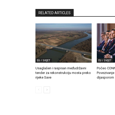
RELATED ARTICLES
EU / SVIJET
EU / SVIJET
Usaglašen i raspisan međudržavni
Počeo CONN
tender za rekonstrukciju mosta preko
Povezivanje
rijeke Save
dijasporom