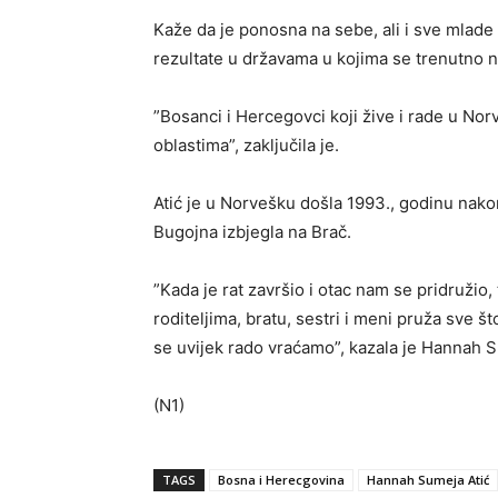
Kaže da je ponosna na sebe, ali i sve mlade 
rezultate u državama u kojima se trenutno n
”Bosanci i Hercegovci koji žive i rade u Nor
oblastima”, zaključila je.
Atić je u Norvešku došla 1993., godinu nak
Bugojna izbjegla na Brač.
”Kada je rat završio i otac nam se pridružio,
roditeljima, bratu, sestri i meni pruža sve 
se uvijek rado vraćamo”, kazala je Hannah S
(N1)
TAGS
Bosna i Herecgovina
Hannah Sumeja Atić