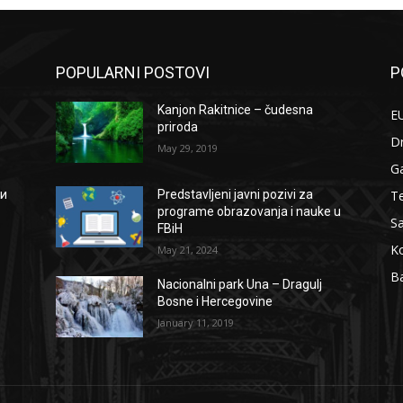
POPULARNI POSTOVI
P
Kanjon Rakitnice – čudesna
EU
priroda
D
May 29, 2019
G
Te
ии
Predstavljeni javni pozivi za
programe obrazovanja i nauke u
S
FBiH
Ko
May 21, 2024
B
Nacionalni park Una – Dragulj
Bosne i Hercegovine
January 11, 2019