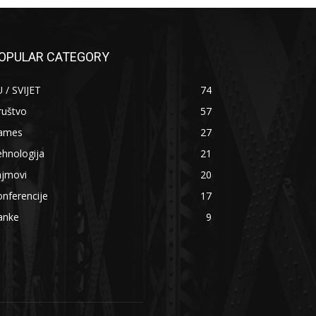
OPULAR CATEGORY
 / SVIJET
74
ruštvo
57
ames
27
hnologija
21
ajmovi
20
nferencije
17
anke
9