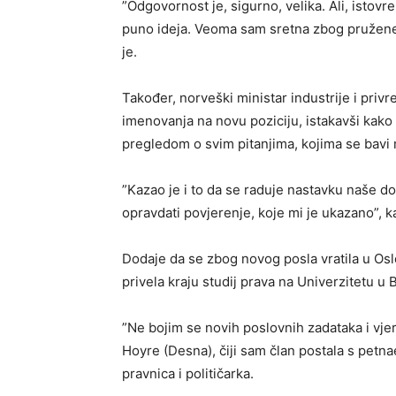
”Odgovornost je, sigurno, velika. Ali, istov
puno ideja. Veoma sam sretna zbog pružene 
je.
Također, norveški ministar industrije i pri
imenovanja na novu poziciju, istakavši kako
pregledom o svim pitanjima, kojima se bavi m
”Kazao je i to da se raduje nastavku naše d
opravdati povjerenje, koje mi je ukazano”, ka
Dodaje da se zbog novog posla vratila u Oslo 
privela kraju studij prava na Univerzitetu u
”Ne bojim se novih poslovnih zadataka i vje
Hoyre (Desna), čiji sam član postala s petna
pravnica i političarka.