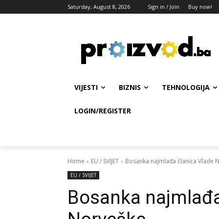
Saturday, August 8, 2026
Sign in / Join
Buy now!
VIJESTI
BIZNIS
TEHNOLOGIJA
LOGIN/REGISTER
Home
EU / SVIJET
Bosanka najmlađa članica Vlade 
EU / SVIJET
Bosanka najmlađa