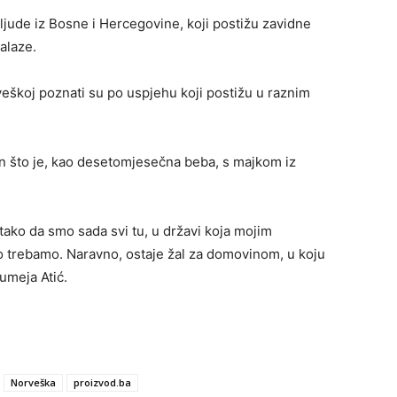
ljude iz Bosne i Hercegovine, koji postižu zavidne
alaze.
veškoj poznati su po uspjehu koji postižu u raznim
on što je, kao desetomjesečna beba, s majkom iz
 tako da smo sada svi tu, u državi koja mojim
što trebamo. Naravno, ostaje žal za domovinom, u koju
umeja Atić.
Norveška
proizvod.ba