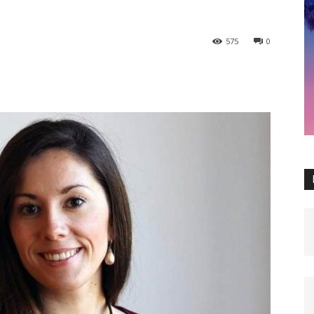
575
0