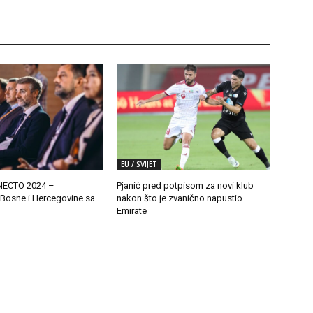
EU / SVIJET
ECTO 2024 –
Pjanić pred potpisom za novi klub
 Bosne i Hercegovine sa
nakon što je zvanično napustio
Emirate