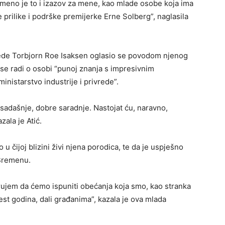
remeno je to i izazov za mene, kao mlade osobe koja ima
prilike i podrške premijerke Erne Solberg”, naglasila
vrede Torbjorn Roe Isaksen oglasio se povodom njenog
 se radi o osobi “punoj znanja s impresivnim
inistarstvo industrije i privrede”.
osadašnje, dobre saradnje. Nastojat ću, naravno,
zala je Atić.
u čijoj blizini živi njena porodica, te da je uspješno
 Bremenu.
rujem da ćemo ispuniti obećanja koja smo, kao stranka
est godina, dali građanima”, kazala je ova mlada