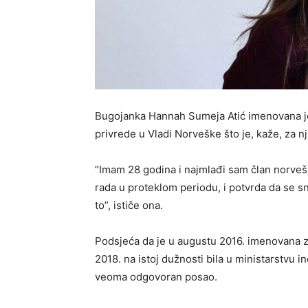
Bugojanka Hannah Sumeja Atić imenovana je 
privrede u Vladi Norveške što je, kaže, za nj
”Imam 28 godina i najmlađi sam član norve
rada u proteklom periodu, i potvrda da se sno
to”, ističe ona.
Podsjeća da je u augustu 2016. imenovana za
2018. na istoj dužnosti bila u ministarstvu in
veoma odgovoran posao.