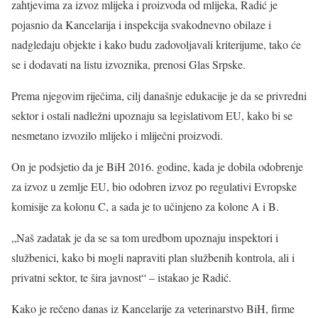
zahtjevima za izvoz mlijeka i proizvoda od mlijeka, Radić je
pojasnio da Kancelarija i inspekcija svakodnevno obilaze i
nadgledaju objekte i kako budu zadovoljavali kriterijume, tako će
se i dodavati na listu izvoznika, prenosi Glas Srpske.
Prema njegovim riječima, cilj današnje edukacije je da se privredni
sektor i ostali nadležni upoznaju sa legislativom EU, kako bi se
nesmetano izvozilo mlijeko i mliječni proizvodi.
On je podsjetio da je BiH 2016. godine, kada je dobila odobrenje
za izvoz u zemlje EU, bio odobren izvoz po regulativi Evropske
komisije za kolonu C, a sada je to učinjeno za kolone A i B.
„Naš zadatak je da se sa tom uredbom upoznaju inspektori i
službenici, kako bi mogli napraviti plan službenih kontrola, ali i
privatni sektor, te šira javnost“ – istakao je Radić.
Kako je rečeno danas iz Kancelarije za veterinarstvo BiH, firme