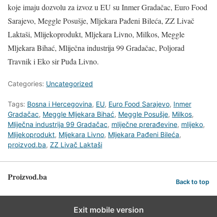
koje imaju dozvolu za izvoz u EU su Inmer Gradačac, Euro Food
Sarajevo, Meggle Posušje, Mljekara Pađeni Bileća, ZZ Livač
Laktaši, Mlijekoprodukt, Mljekara Livno, Milkos, Meggle
Mljekara Bihać, Mliječna industrija 99 Gradačac, Poljorad
Travnik i Eko sir Puđa Livno.
Categories:
Uncategorized
Tags:
Bosna i Hercegovina
,
EU
,
Euro Food Sarajevo
,
Inmer
Gradačac
,
Meggle Mljekara Bihać
,
Meggle Posušje
,
Milkos
,
Mliječna industrija 99 Gradačac
,
mliječne prerađevine
,
mlijeko
,
Mlijekoprodukt
,
Mljekara Livno
,
Mljekara Pađeni Bileća
,
proizvod.ba
,
ZZ Livač Laktaši
Proizvod.ba
Back to top
Exit mobile version