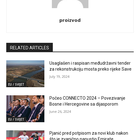
proizvod
RELATED ARTICLES
Usaglašen i raspisan međudržavni tender
za rekonstrukciju mosta preko rijeke Save
July 19, 2024
EU / SVIJET
Počeo CONNECTO 2024 – Povezivanje
Bosne i Hercegovine sa dijasporom
June 26, 2024
EU / SVIJET
Pjanić pred potpisom za novi klub nakon
što je zvanično napustio Emirate