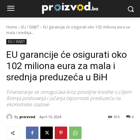
Home
EU / SVIJET
EU garancije će osigurati oko 102 miliona eura za
mala i srednja...
EU / SVIJET
EU garancije će osigurati oko
102 miliona eura za mala i
srednja preduzeća u BiH
Finansiranje se omogućava kroz povoljne kredite s ciljem
širenja poslovanja i jačanja otpornosti preduzeća na
ekonomske izazove
By
proizvod
April 15, 2024
415
0