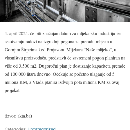
4. april 2024. će biti značajan datum za mljekarsku industriju jer
se otvaraju radovi na izgradnji pogona za preradu mlijeka u
Gornjim Štrpcima kod Prnjavora. Mljekara “Naše mlijeko”, u
vlasništvu proizvođača, predstavit će savremeni pogon planiran na
više od 3.500 m2. Dugoročni plan je dostizanje kapaciteta prerade
od 100.000 litara dnevno. Očekuje se početno ulaganje od 5
miliona KM, a Vlada planira izdvojiti pola miliona KM za ovaj
projekat.
(izvor: akta.ba)
Categories:
Uncategorized