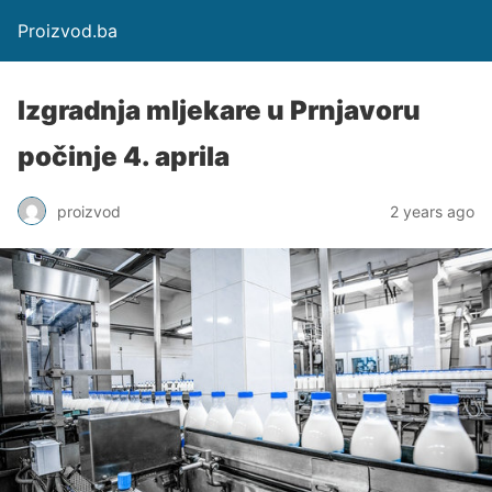
Proizvod.ba
Izgradnja mljekare u Prnjavoru
počinje 4. aprila
proizvod
2 years ago