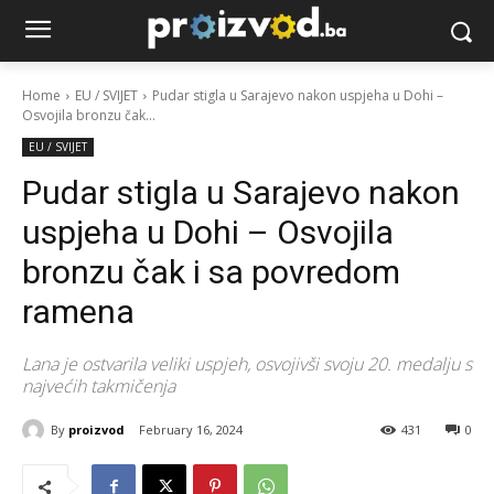
Home
EU / SVIJET
Pudar stigla u Sarajevo nakon uspjeha u Dohi –
Osvojila bronzu čak...
EU / SVIJET
Pudar stigla u Sarajevo nakon
uspjeha u Dohi – Osvojila
bronzu čak i sa povredom
ramena
Lana je ostvarila veliki uspjeh, osvojivši svoju 20. medalju s
najvećih takmičenja
By
proizvod
February 16, 2024
431
0