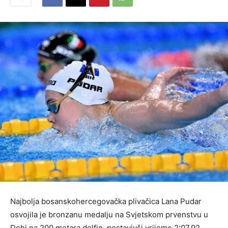
Najbolja bosanskohercegovačka plivačica Lana Pudar
osvojila je bronzanu medalju na Svjetskom prvenstvu u
Dohi na 200 metara delfin, postavivši vrijeme 2:07.92.